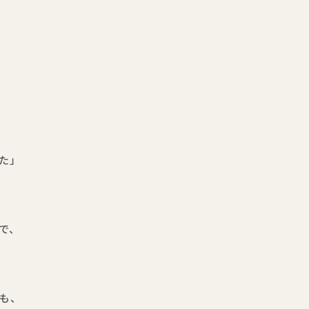
た」
で、
も、