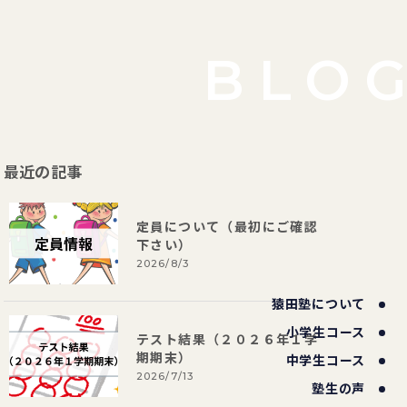
BLO
最近の記事
定員について（最初にご確認
下さい）
2026/8/3
猿田塾について
小学生コース
テスト結果（２０２６年１学
期期末）
中学生コース
2026/7/13
塾生の声