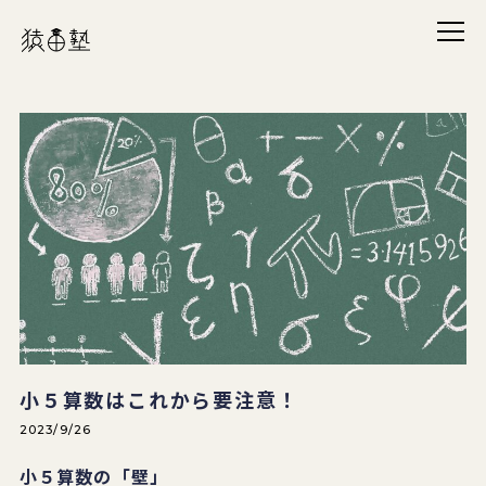
メニ
猿田塾
小５算数はこれから要注意！
2023/9/26
小５算数の「壁」