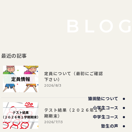
BLO
最近の記事
定員について（最初にご確認
下さい）
2026/8/3
猿田塾について
小学生コース
テスト結果（２０２６年１学
期期末）
中学生コース
2026/7/13
塾生の声