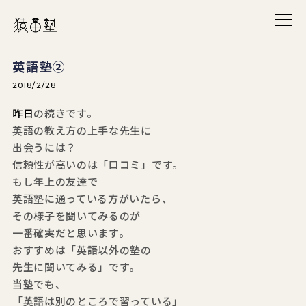
メニ
猿田塾
英語塾②
2018/2/28
昨日
の続きです。
英語の教え方の上手な先生に
出会うには？
信頼性が高いのは「口コミ」です。
もし年上の友達で
英語塾に通っている方がいたら、
その様子を聞いてみるのが
一番確実だと思います。
おすすめは「英語以外の塾の
先生に聞いてみる」です。
当塾でも、
「英語は別のところで習っている」