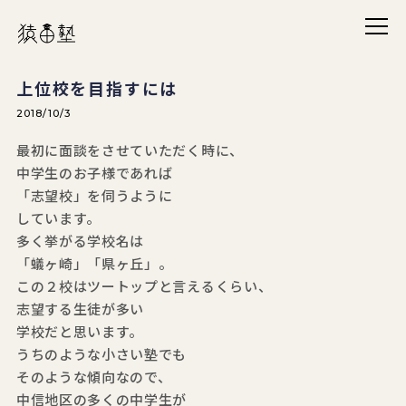
メニ
猿田塾
上位校を目指すには
2018/10/3
最初に面談をさせていただく時に、
中学生のお子様であれば
「志望校」を伺うように
しています。
多く挙がる学校名は
「蟻ヶ崎」「県ヶ丘」。
この２校はツートップと言えるくらい、
志望する生徒が多い
学校だと思います。
うちのような小さい塾でも
そのような傾向なので、
中信地区の多くの中学生が