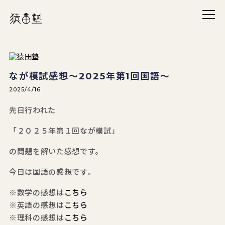
メニ
猿田塾
なが模試感想～2025年第1回国語～
2025/4/16
先日行われた
「２０２５年第１回なが模試」
の問題を解いた感想です。
今日は国語の感想です。
※数学の感想は
こちら
※英語の感想は
こちら
※理科の感想は
こちら