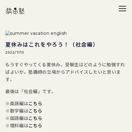
メニ
猿田塾
夏休みはこれをやろう！（社会編）
2022/7/13
もうすぐやってくる夏休み。受験生はどのように勉強すれ
ばよいか。塾講師の立場からアドバイスしたいと思いま
す。
最後は「社会編」です。
※英語編は
こちら
※数学編は
こちら
※国語編は
こちら
※理科編は
こちら