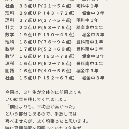
社会 ３３点ＵＰ(２１→５４点) 明科中１年
理科 ２９点ＵＰ（４３→７２点） 堀金中３年
理科 ２７点ＵＰ(２７→５４点) 明科中１年
社会 ２２点ＵＰ(５３→７５点) 穂高東中２年
数学 １９点ＵＰ（３０→４９点） 堀金中３年
理科 １８点ＵＰ(７６→９４点) 豊科南中１年
数学 １７点ＵＰ(５２→６９点) 豊科南中３年
数学 １６点ＵＰ（６３→７９点） 堀金中３年
理科 １６点ＵＰ(６２→７８点) 豊科南中１年
国語 １６点ＵＰ(４０→５６点) 堀金中３年
社会 １５点ＵＰ（５２→６７点） 堀金中３年
今回は、３年生が全体的に前回よりも
いい結果を残してくれました。
「前回よりも、平均点が高かった」
という部分もあるので、手放しでは
喜べませんが、よく頑張ったと思います。
特に夏期講習を頑張っていた３年生が