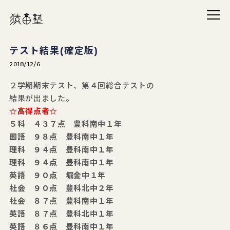
メニ
猿田塾
テスト結果(確定版)
2018/12/6
２学期期末テスト、第４回総合テストの
結果が出ました。
☆高得点者☆
５科 ４３７点 豊科南中１年
国語 ９８点 豊科南中１年
理科 ９４点 豊科南中１年
理科 ９４点 豊科南中１年
英語 ９０点 堀金中１年
社会 ９０点 豊科北中２年
社会 ８７点 豊科南中１年
英語 ８７点 豊科北中１年
英語 ８６点 豊科南中１年