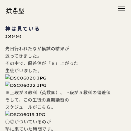
メニ
猿田塾
神は見ている
2019/9/9
先日行われたなが模試の結果が
返ってきました。
その中で、偏差値が「８」上がった
生徒がいました。
※上段が３教科（英数国）、下段が５教科の偏差値
そして、この生徒の夏期講習の
スケジュールがこちら。
◯◎がついているのが
塾に来ていた時間です。