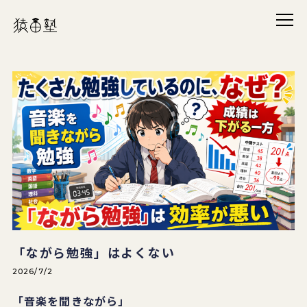
メニ
猿田塾
「ながら勉強」はよくない
2026/7/2
「音楽を聞きながら」