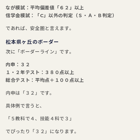
なが模試：平均偏差値「６２」以上
信学会模試：「C」以外の判定（Ｓ・Ａ・Ｂ判定）
であれば、安全圏と言えます。
松本県ヶ丘のボーダー
次に「ボーダーライン」です。
内申：３２
１・２年テスト：３８０点以上
総合テスト：平均点＋１００点以上
内申は「３２」です。
具体例で言うと、
「５教科で４、技能４科で３」
でぴったり「３２」になります。