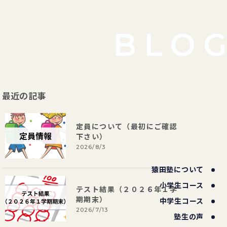
BLO
最近の記事
定員について（最初にご確認
下さい）
2026/8/3
猿田塾について
小学生コース
テスト結果（２０２６年１学
期期末）
中学生コース
2026/7/13
塾生の声