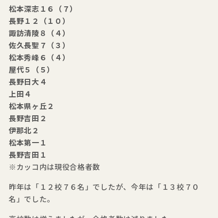
松本深志１６（７）
長野１２（１０）
諏訪清陵８（４）
佐久長聖７（３）
松本秀峰６（４）
屋代５（５）
長野日大４
上田４
松本県ヶ丘２
長野吉田２
伊那北２
松本第一１
長野吉田１
※カッコ内は現役合格者数
昨年は「１２校７６名」でしたが、今年は「１３校７０
名」でした。