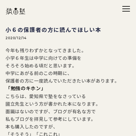
メニ
猿田塾
小６の保護者の方に読んでほしい本
2020/12/14
今年も残りわずかとなってきました。
小学６年生は中学に向けての準備を
そろそろ始める頃だと思います。
中学にあがる前のこの時期に、
保護者の方に一度読んでいただきたい本があります。
「勉強のキホン」
こちらは、愛知県で塾をなさっている
國立先生という方が書かれた本になります。
面識はないのですが、ブログが有名な方で
私もブログを拝見して参考にしています。
本も購入したのですが、
「そうそう」「これこれ」