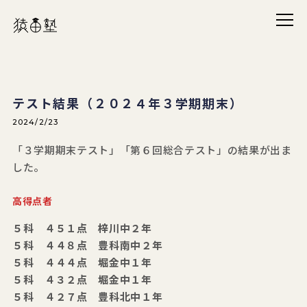
メニ
猿田塾
テスト結果（２０２４年３学期期末）
2024/2/23
「３学期期末テスト」「第６回総合テスト」の結果が出ま
した。
高得点者
５科 ４５１点 梓川中２年
５科 ４４８点 豊科南中２年
５科 ４４４点 堀金中１年
５科 ４３２点 堀金中１年
５科 ４２７点 豊科北中１年